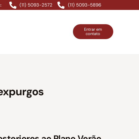
(11) 5093-2572
(11) 5093-5896
:
Entrar em
contato
ntos Grátis
Contatos
Entrar em contato
 expurgos
steriores ao Plano Verão