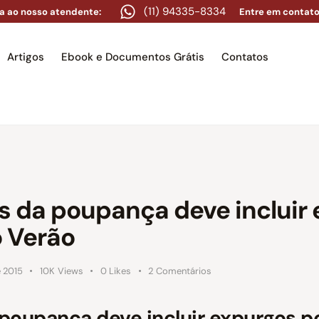
(11) 94335-8334
a ao nosso atendente:
Entre em contato
Artigos
Ebook e Documentos Grátis
Contatos
e
Equipe
Áreas de atuação
Artigos
Ebook e Docume
s da poupança deve incluir
o Verão
e 2015
10K
Views
0
Likes
2
Comentários
poupança deve incluir expurgos po