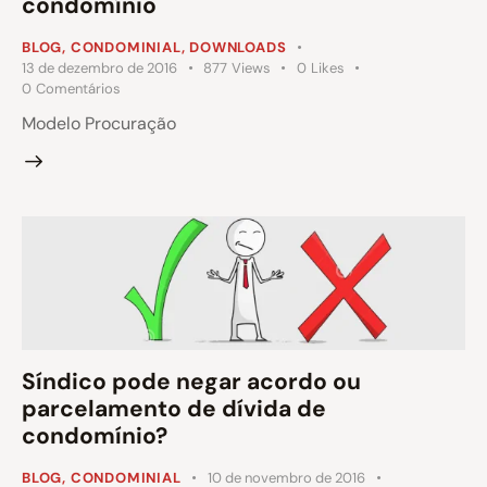
condomínio
BLOG
,
CONDOMINIAL
,
DOWNLOADS
13 de dezembro de 2016
877
Views
0
Likes
0
Comentários
Modelo Procuração
Síndico pode negar acordo ou
parcelamento de dívida de
condomínio?
BLOG
,
CONDOMINIAL
10 de novembro de 2016