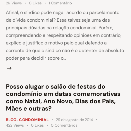
2K
Views
0
Likes
1
Comentário
Afinal, o síndico pode negar acordo ou parcelamento
de dívida condominial? Essa talvez seja uma das
principais dúvidas na relação condominial. Porém,
compreendendo e respeitando opiniões em contrário,
explico e justifico o motivo pelo qual defendo a
corrente de que o síndico não é o detentor de absoluto
poder para decidir sobre o…
Posso alugar o salão de festas do
condomínio em datas comemorativas
como Natal, Ano Novo, Dias dos Pais,
Mães e outras?
BLOG
,
CONDOMINIAL
29 de agosto de 2014
422
Views
0
Likes
0
Comentários