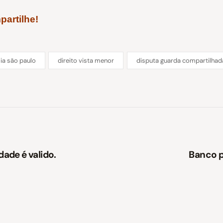
artilhe!
ia são paulo
direito vista menor
disputa guarda compartilhad
dade é valido.
Banco p