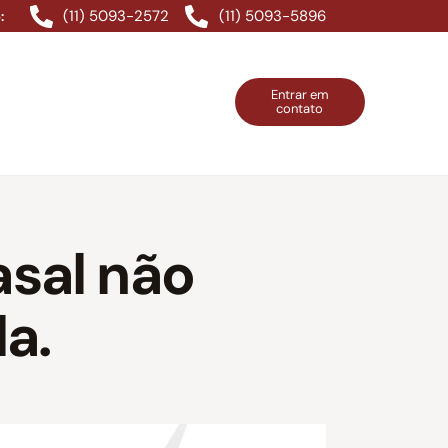
(11) 5093-2572
(11) 5093-5896
:
Entrar em
contato
ntos Grátis
Contatos
Entrar em contato
asal não
a.