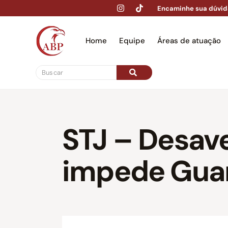
Encaminhe sua dúvid
Home
Equipe
Áreas de atuação
Hom
STJ – Desav
impede Guar