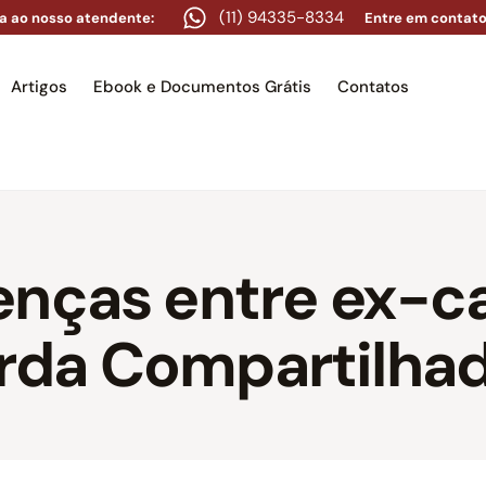
(11) 94335-8334
a ao nosso atendente:
Entre em contato
Artigos
Ebook e Documentos Grátis
Contatos
e
Equipe
Áreas de atuação
Artigos
Ebook e Docume
enças entre ex-c
da Compartilhad