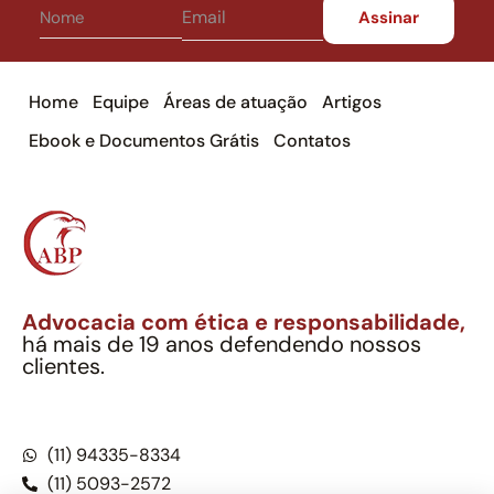
Home
Equipe
Áreas de atuação
Artigos
Ebook e Documentos Grátis
Contatos
Advocacia com ética e responsabilidade,
há mais de 19 anos defendendo nossos
clientes.
Alexandre Berthe Pinto Soc. Ind. Adv.
CNPJ: 27.814.132/0001-03 – OAB/SP nº 22477
(11) 94335-8334
(11) 5093-2572