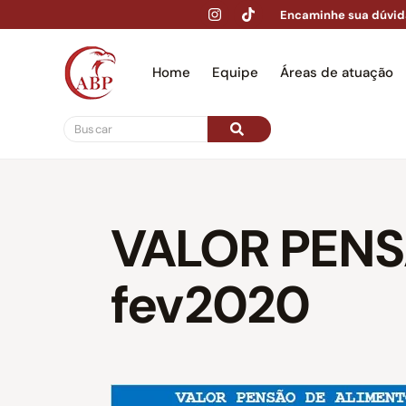
Encaminhe sua dúvid
Home
Equipe
Áreas de atuação
Hom
VALOR PENS
fev2020