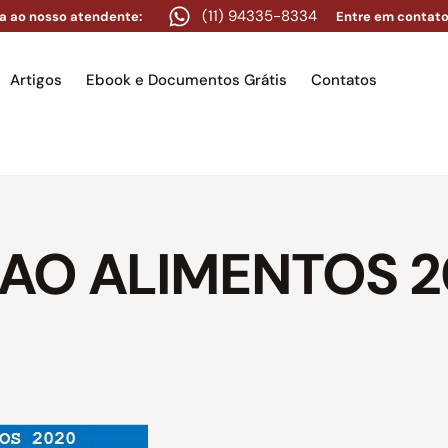
(11) 94335-8334
a ao nosso atendente:
Entre em contato
Artigos
Ebook e Documentos Grátis
Contatos
e
Equipe
Áreas de atuação
Artigos
Ebook e Docume
AO ALIMENTOS 2