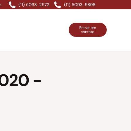
(11) 5093-2572
(11) 5093-5896
:
Entrar em
contato
ntos Grátis
Contatos
Entrar em contato
020 -