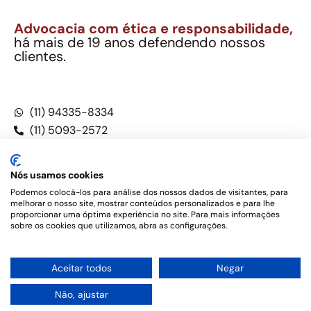
Advocacia com ética e responsabilidade,
há mais de 19 anos defendendo nossos
clientes.
Alexandre Berthe Pinto Soc. Ind. Adv.
CNPJ: 27.814.132/0001-03 – OAB/SP nº 22477
(11) 94335-8334
(11) 5093-2572
(11) 5093-5896
Nós usamos cookies
Podemos colocá-los para análise dos nossos dados de visitantes, para
melhorar o nosso site, mostrar conteúdos personalizados e para lhe
Este site não é um produto Meta Platforms, Inc., Google LLC,
proporcionar uma óptima experiência no site. Para mais informações
tampouco oferece serviços públicos oficiais. Somos um
sobre os cookies que utilizamos, abra as configurações.
escritório de advocacia, que oferece apenas serviços jurídicos,
privativos de advogados, de acordo com a legislação vigente e
o Código de Ética e Disciplina da OAB do Brasil – Alexandre
1
Aceitar todos
Negar
Berthe Pinto Soc. de Adv, OAB/SP nº 22477 –
Política de
Privacidade e Termos de uso
Não, ajustar