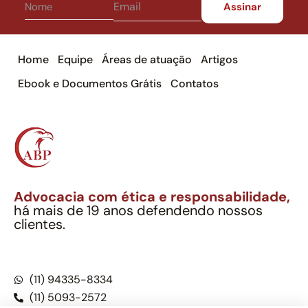
Home
Equipe
Áreas de atuação
Artigos
Ebook e Documentos Grátis
Contatos
Advocacia com ética e responsabilidade,
há mais de 19 anos defendendo nossos
clientes.
Alexandre Berthe Pinto Soc. Ind. Adv.
CNPJ: 27.814.132/0001-03 – OAB/SP nº 22477
(11) 94335-8334
(11) 5093-2572