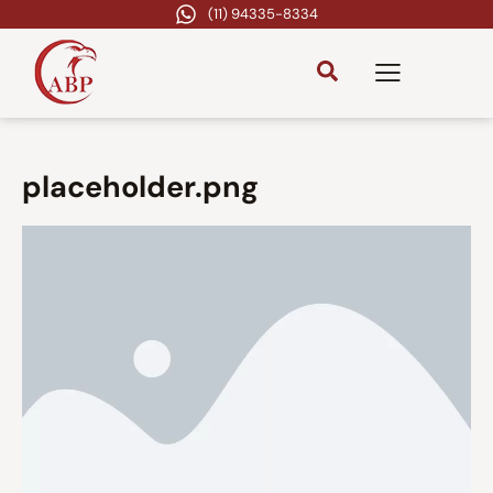
(11) 94335-8334
placeholder.png