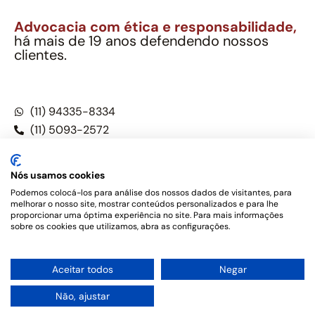
Advocacia com ética e responsabilidade,
há mais de 19 anos defendendo nossos
clientes.
Alexandre Berthe Pinto Soc. Ind. Adv.
CNPJ: 27.814.132/0001-03 – OAB/SP nº 22477
(11) 94335-8334
(11) 5093-2572
(11) 5093-5896
Nós usamos cookies
Podemos colocá-los para análise dos nossos dados de visitantes, para
melhorar o nosso site, mostrar conteúdos personalizados e para lhe
Este site não é um produto Meta Platforms, Inc., Google LLC,
proporcionar uma óptima experiência no site. Para mais informações
tampouco oferece serviços públicos oficiais. Somos um
sobre os cookies que utilizamos, abra as configurações.
escritório de advocacia, que oferece apenas serviços jurídicos,
privativos de advogados, de acordo com a legislação vigente e
o Código de Ética e Disciplina da OAB do Brasil – Alexandre
1
Aceitar todos
Negar
Berthe Pinto Soc. de Adv, OAB/SP nº 22477 –
Política de
Privacidade e Termos de uso
Não, ajustar
Desenvolvido por
Rotamaxima Digital