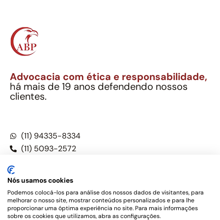
Advocacia com ética e responsabilidade,
há mais de 19 anos defendendo nossos
clientes.
Alexandre Berthe Pinto Soc. Ind. Adv.
CNPJ: 27.814.132/0001-03 – OAB/SP nº 22477
(11) 94335-8334
(11) 5093-2572
(11) 5093-5896
Nós usamos cookies
Podemos colocá-los para análise dos nossos dados de visitantes, para
melhorar o nosso site, mostrar conteúdos personalizados e para lhe
Este site não é um produto Meta Platforms, Inc., Google LLC,
proporcionar uma óptima experiência no site. Para mais informações
tampouco oferece serviços públicos oficiais. Somos um
sobre os cookies que utilizamos, abra as configurações.