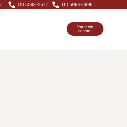
(11) 5093-2572
(11) 5093-5896
:
Entrar em
contato
ntos Grátis
Contatos
Entrar em contato