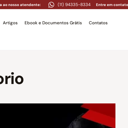
(11) 94335-8334
a ao nosso atendente:
Entre em contato
Artigos
Ebook e Documentos Grátis
Contatos
e
Equipe
Áreas de atuação
Artigos
Ebook e Docume
orio