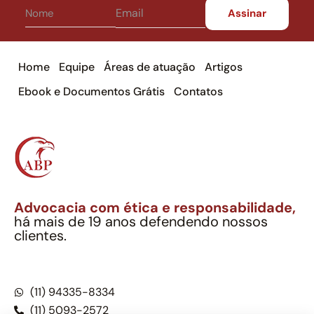
Home
Equipe
Áreas de atuação
Artigos
Ebook e Documentos Grátis
Contatos
Advocacia com ética e responsabilidade,
há mais de 19 anos defendendo nossos
clientes.
Alexandre Berthe Pinto Soc. Ind. Adv.
CNPJ: 27.814.132/0001-03 – OAB/SP nº 22477
(11) 94335-8334
(11) 5093-2572