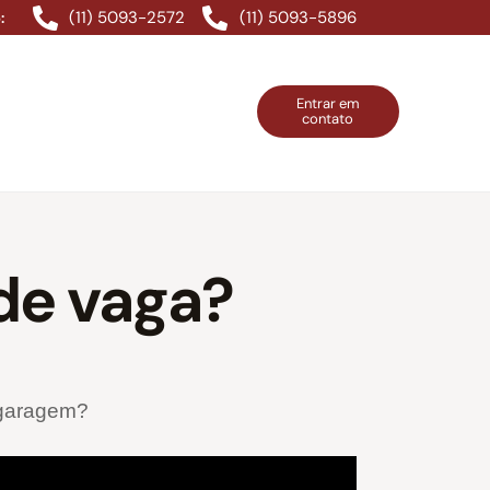
(11) 5093-2572
(11) 5093-5896
:
Entrar em
contato
ntos Grátis
Contatos
Entrar em contato
de vaga?
a garagem?