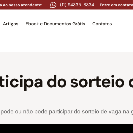
(11) 94335-8334
a ao nosso atendente:
Entre em contato
Artigos
Ebook e Documentos Grátis
Contatos
e
Equipe
Áreas de atuação
Artigos
Ebook e Docume
icipa do sorteio 
l pode ou não pode participar do sorteio de vaga n