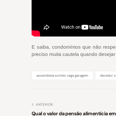
E saiba, condomínios que não respei
preciso muita cautela quando desejar p
assembleia sorteio vaga garagem
devedor v
ANTERIOR
Qual o valor da pensão alimentícia e