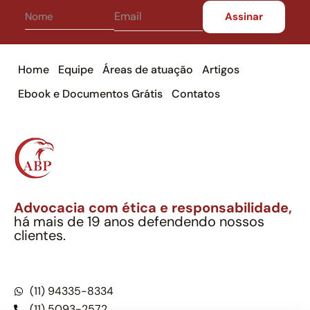
Home
Equipe
Áreas de atuação
Artigos
Ebook e Documentos Grátis
Contatos
Advocacia com ética e responsabilidade,
há mais de 19 anos defendendo nossos
clientes.
Alexandre Berthe Pinto Soc. Ind. Adv.
CNPJ: 27.814.132/0001-03 – OAB/SP nº 22477
(11) 94335-8334
(11) 5093-2572