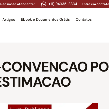
(11) 94335-8334
a ao nosso atendente:
Entre em contato
Artigos
Ebook e Documentos Grátis
Contatos
e
Equipe
Áreas de atuação
Artigos
Ebook e Docume
-CONVENCAO POD
ESTIMACAO