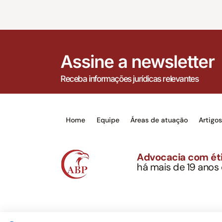
Assine a newsletter
Receba informações jurídicas relevantes
Home
Equipe
Áreas de atuação
Artigo
Advocacia com éti
há mais de 19 anos
Alexandre Berthe Pin
CNPJ: 27.814.132/0
Este site não é um produto Meta Platforms, Inc., 