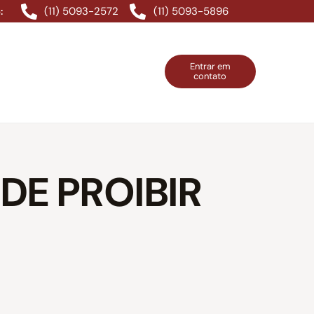
(11) 5093-2572
(11) 5093-5896
:
Entrar em
contato
ntos Grátis
Contatos
Entrar em contato
E PROIBIR