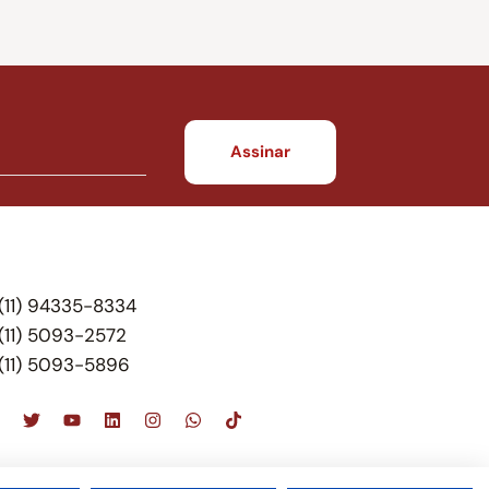
(11) 94335-8334
(11) 5093-2572
(11) 5093-5896
scritório de advocacia, que oferece apenas