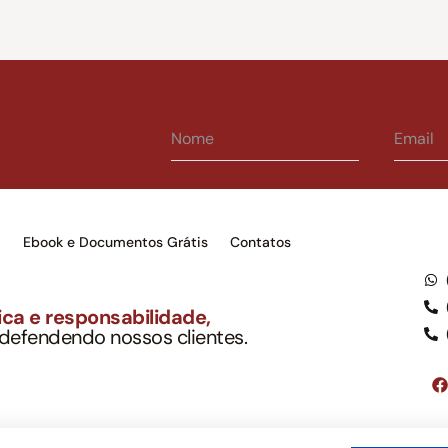
s
Ebook e Documentos Grátis
Contatos
ca e responsabilidade,
 defendendo nossos clientes.
to Soc. Ind. Adv.
001-03 – OAB/SP nº 22477
Google LLC, tampouco oferece serviços públicos oficiais. Somos um e