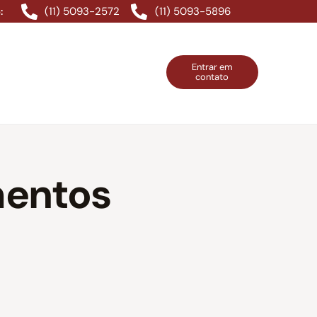
(11) 5093-2572
(11) 5093-5896
:
Entrar em
contato
ntos Grátis
Contatos
Entrar em contato
mentos