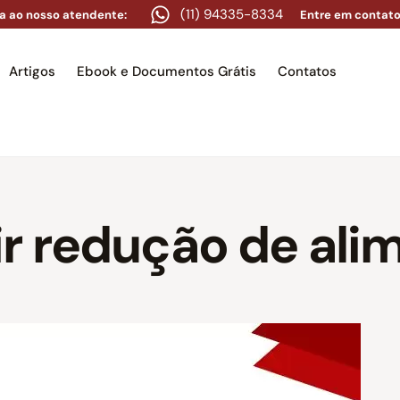
(11) 94335-8334
a ao nosso atendente:
Entre em contato
Artigos
Ebook e Documentos Grátis
Contatos
e
Equipe
Áreas de atuação
Artigos
Ebook e Docume
r redução de ali