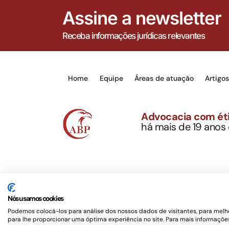
Assine a newsletter
Receba informações jurídicas relevantes
Home
Equipe
Áreas de atuação
Artigo
Advocacia com éti
há mais de 19 anos
Alexandre Berthe Pin
CNPJ: 27.814.132/0
Este site não é um produto Meta Platforms, Inc., 
serviços jurídicos, privativos de advogados, de ac
Nós usamos cookies
OAB/SP nº 22477 –
Política de Privacidade e Term
Podemos colocá-los para análise dos nossos dados de visitantes, para melho
para lhe proporcionar uma óptima experiência no site. Para mais informações
Desenvolvido por
Rotamaxima Digital