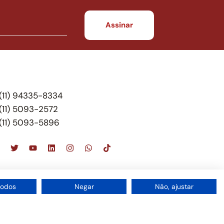
(11) 94335-8334
(11) 5093-2572
(11) 5093-5896
scritório de advocacia, que oferece apenas
todos
Negar
Não, ajustar
 do Brasil – Alexandre Berthe Pinto Soc. de Adv,
1