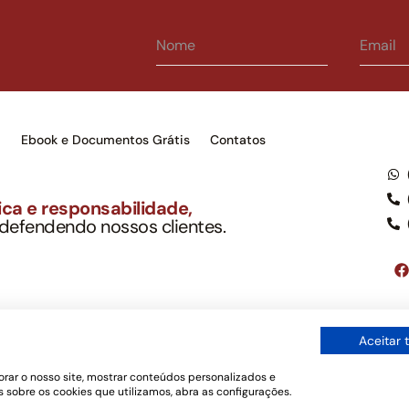
s
Ebook e Documentos Grátis
Contatos
ca e responsabilidade,
 defendendo nossos clientes.
to Soc. Ind. Adv.
001-03 – OAB/SP nº 22477
Google LLC, tampouco oferece serviços públicos oficiais. Somos um e
Aceitar 
ordo com a legislação vigente e o Código de Ética e Disciplina da OAB
os de uso
rar o nosso site, mostrar conteúdos personalizados e
 sobre os cookies que utilizamos, abra as configurações.