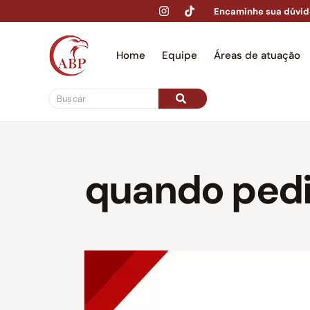
Encaminhe sua dúvid
Home
Equipe
Áreas de atuação
Hom
quando pedi