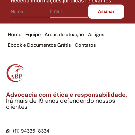
Receba informações jurídicas relevantes
Home
Equipe
Áreas de atuação
Artigos
Ebook e Documentos Grátis
Contatos
Advocacia com ética e responsabilidade,
há mais de 19 anos defendendo nossos
clientes.
Alexandre Berthe Pinto Soc. Ind. Adv.
CNPJ: 27.814.132/0001-03 – OAB/SP nº 22477
(11) 94335-8334