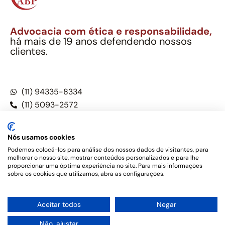
Advocacia com ética e responsabilidade,
há mais de 19 anos defendendo nossos
clientes.
Alexandre Berthe Pinto Soc. Ind. Adv.
CNPJ: 27.814.132/0001-03 – OAB/SP nº 22477
(11) 94335-8334
(11) 5093-2572
(11) 5093-5896
Nós usamos cookies
Podemos colocá-los para análise dos nossos dados de visitantes, para
melhorar o nosso site, mostrar conteúdos personalizados e para lhe
Este site não é um produto Meta Platforms, Inc., Google LLC,
proporcionar uma óptima experiência no site. Para mais informações
tampouco oferece serviços públicos oficiais. Somos um
sobre os cookies que utilizamos, abra as configurações.
escritório de advocacia, que oferece apenas serviços jurídicos,
privativos de advogados, de acordo com a legislação vigente e
o Código de Ética e Disciplina da OAB do Brasil – Alexandre
1
Aceitar todos
Negar
Berthe Pinto Soc. de Adv, OAB/SP nº 22477 –
Política de
Privacidade e Termos de uso
Não, ajustar