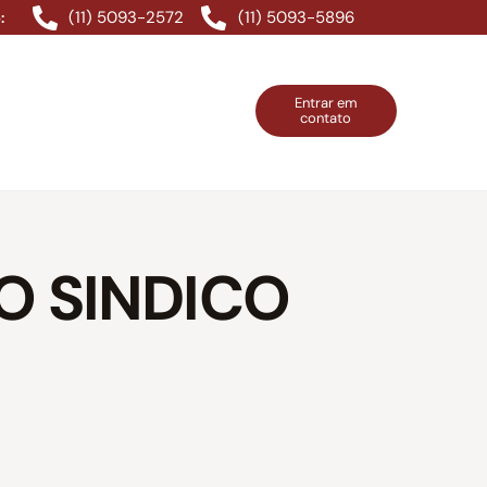
(11) 5093-2572
(11) 5093-5896
:
Entrar em
contato
ntos Grátis
Contatos
Entrar em contato
O SINDICO