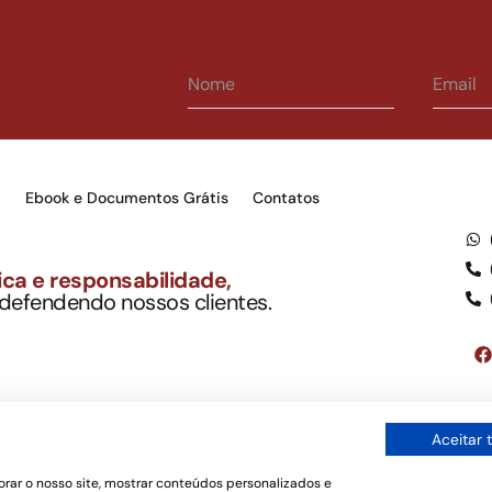
s
Ebook e Documentos Grátis
Contatos
ca e responsabilidade,
 defendendo nossos clientes.
to Soc. Ind. Adv.
001-03 – OAB/SP nº 22477
Google LLC, tampouco oferece serviços públicos oficiais. Somos um e
Aceitar 
ordo com a legislação vigente e o Código de Ética e Disciplina da OAB
os de uso
rar o nosso site, mostrar conteúdos personalizados e