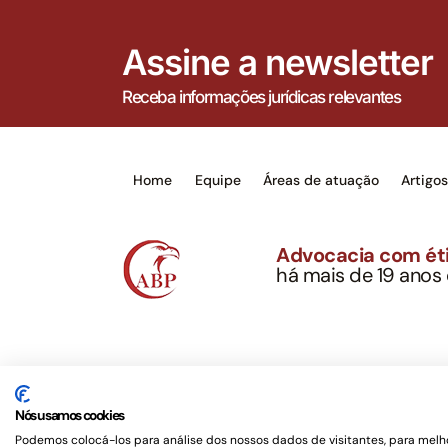
Assine a newsletter
Receba informações jurídicas relevantes
Home
Equipe
Áreas de atuação
Artigo
Advocacia com éti
há mais de 19 anos
Alexandre Berthe Pin
CNPJ: 27.814.132/0
Este site não é um produto Meta Platforms, Inc., 
serviços jurídicos, privativos de advogados, de ac
Nós usamos cookies
OAB/SP nº 22477 –
Política de Privacidade e Term
Podemos colocá-los para análise dos nossos dados de visitantes, para melho