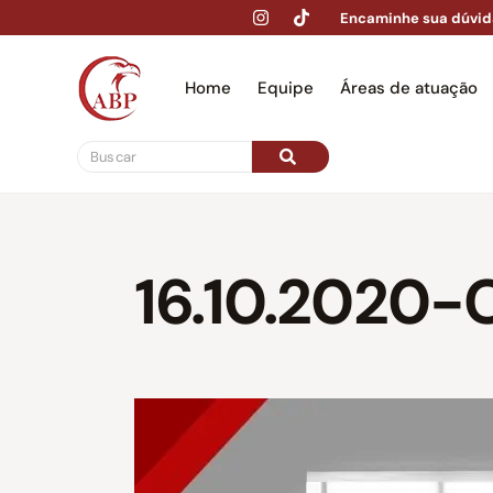
Encaminhe sua dúvid
Home
Equipe
Áreas de atuação
Hom
16.10.2020