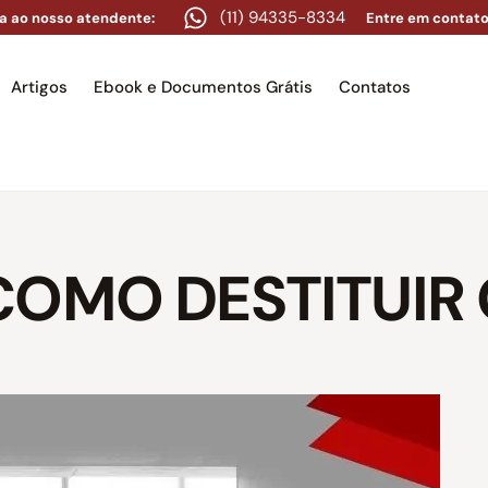
(11) 94335-8334
a ao nosso atendente:
Entre em contato
Artigos
Ebook e Documentos Grátis
Contatos
e
Equipe
Áreas de atuação
Artigos
Ebook e Docume
-COMO DESTITUIR 