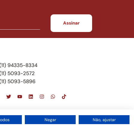
(11) 94335-8334
(11) 5093-2572
(11) 5093-5896
scritório de advocacia, que oferece apenas
todos
Negar
Não, ajustar
 do Brasil – Alexandre Berthe Pinto Soc. de Adv,
1