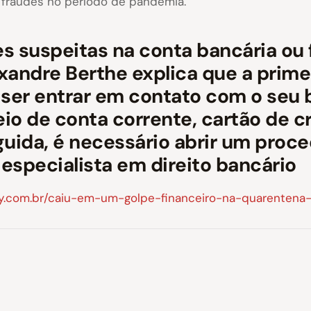
fraudes no período de pandemia.
suspeitas na conta bancária ou f
andre Berthe explica que a primei
 ser entrar em contato com o seu 
io de conta corrente, cartão de c
guida, é necessário abrir um pro
 especialista em direito bancário
y.com.br/caiu-em-um-golpe-financeiro-na-quarentena-