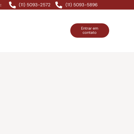
(11) 5093-2572
(11) 5093-5896
:
Entrar em
contato
ntos Grátis
Contatos
Entrar em contato