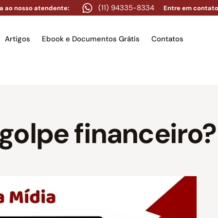
(11) 94335-8334
a ao nosso atendente:
Entre em contato
Artigos
Ebook e Documentos Grátis
Contatos
e
Equipe
Áreas de atuação
Artigos
Ebook e Docume
golpe financeiro?