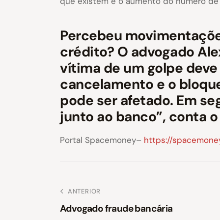
que existem e o aumento do número de 
Percebeu movimentações 
crédito? O advogado Alex
vítima de um golpe deve
cancelamento e o bloque
pode ser afetado. Em se
junto ao banco”, conta o
Portal Spacemoney–
https://spacemone
ANTERIOR
Advogado fraude bancária