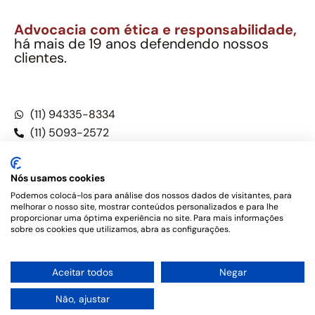
Advocacia com ética e responsabilidade,
há mais de 19 anos defendendo nossos
clientes.
Alexandre Berthe Pinto Soc. Ind. Adv.
CNPJ: 27.814.132/0001-03 – OAB/SP nº 22477
(11) 94335-8334
(11) 5093-2572
(11) 5093-5896
Nós usamos cookies
Podemos colocá-los para análise dos nossos dados de visitantes, para
melhorar o nosso site, mostrar conteúdos personalizados e para lhe
Este site não é um produto Meta Platforms, Inc., Google LLC,
proporcionar uma óptima experiência no site. Para mais informações
tampouco oferece serviços públicos oficiais. Somos um
sobre os cookies que utilizamos, abra as configurações.
escritório de advocacia, que oferece apenas serviços jurídicos,
privativos de advogados, de acordo com a legislação vigente e
o Código de Ética e Disciplina da OAB do Brasil – Alexandre
1
Aceitar todos
Negar
Berthe Pinto Soc. de Adv, OAB/SP nº 22477 –
Política de
Privacidade e Termos de uso
Não, ajustar