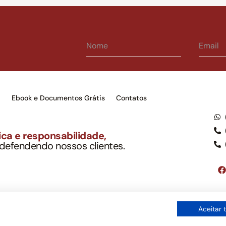
s
Ebook e Documentos Grátis
Contatos
ca e responsabilidade,
 defendendo nossos clientes.
to Soc. Ind. Adv.
001-03 – OAB/SP nº 22477
Google LLC, tampouco oferece serviços públicos oficiais. Somos um e
Aceitar 
ordo com a legislação vigente e o Código de Ética e Disciplina da OAB
os de uso