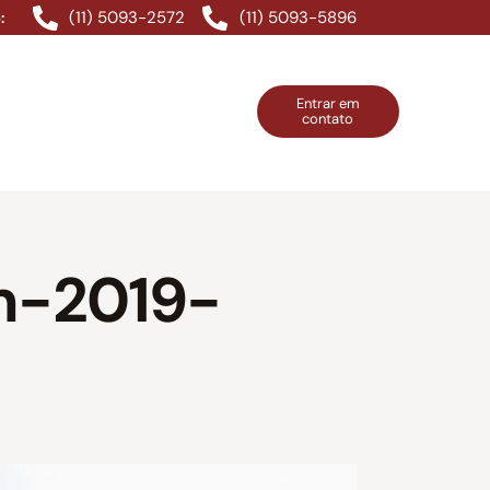
(11) 5093-2572
(11) 5093-5896
:
Entrar em
contato
ntos Grátis
Contatos
Entrar em contato
m-2019-