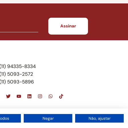
(11) 94335-8334
(11) 5093-2572
(11) 5093-5896
scritório de advocacia, que oferece apenas
todos
Negar
Não, ajustar
 do Brasil – Alexandre Berthe Pinto Soc. de Adv,
1