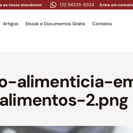
(11) 94335-8334
a ao nosso atendente:
Entre em contato
Artigos
Ebook e Documentos Grátis
Contatos
e
Equipe
Áreas de atuação
Artigos
Ebook e Docume
o-alimenticia-e
alimentos-2.png