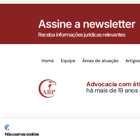
Assine a newsletter
Receba informações jurídicas relevantes
Home
Equipe
Áreas de atuação
Artigo
Advocacia com éti
há mais de 19 anos
Alexandre Berthe Pin
CNPJ: 27.814.132/0
Este site não é um produto Meta Platforms, Inc., 
serviços jurídicos, privativos de advogados, de ac
Nós usamos cookies
OAB/SP nº 22477 –
Política de Privacidade e Term