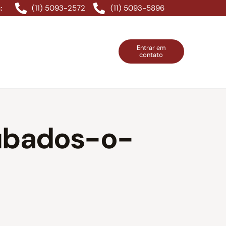
(11) 5093-2572
(11) 5093-5896
:
Entrar em
contato
ntos Grátis
Contatos
Entrar em contato
ubados-o-