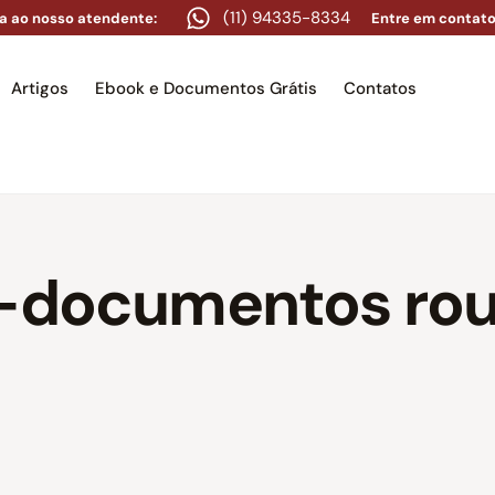
(11) 94335-8334
a ao nosso atendente:
Entre em contato
Artigos
Ebook e Documentos Grátis
Contatos
e
Equipe
Áreas de atuação
Artigos
Ebook e Docume
7-documentos ro