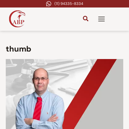
(11) 94335-8334
thumb