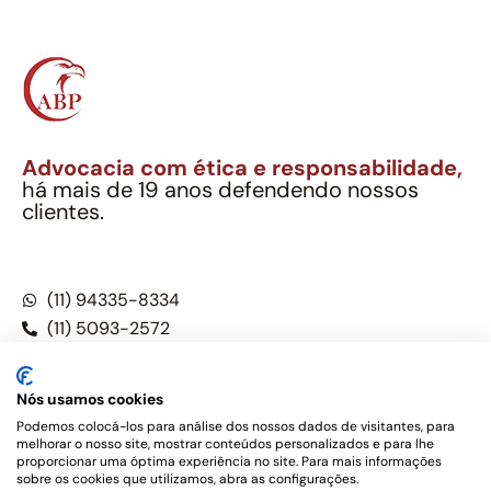
Advocacia com ética e responsabilidade,
há mais de 19 anos defendendo nossos
clientes.
Alexandre Berthe Pinto Soc. Ind. Adv.
CNPJ: 27.814.132/0001-03 – OAB/SP nº 22477
(11) 94335-8334
(11) 5093-2572
(11) 5093-5896
Nós usamos cookies
Podemos colocá-los para análise dos nossos dados de visitantes, para
melhorar o nosso site, mostrar conteúdos personalizados e para lhe
Este site não é um produto Meta Platforms, Inc., Google LLC,
proporcionar uma óptima experiência no site. Para mais informações
tampouco oferece serviços públicos oficiais. Somos um
sobre os cookies que utilizamos, abra as configurações.