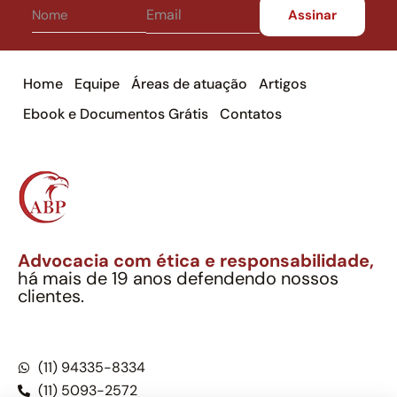
Home
Equipe
Áreas de atuação
Artigos
Ebook e Documentos Grátis
Contatos
Advocacia com ética e responsabilidade,
há mais de 19 anos defendendo nossos
clientes.
Alexandre Berthe Pinto Soc. Ind. Adv.
CNPJ: 27.814.132/0001-03 – OAB/SP nº 22477
(11) 94335-8334
(11) 5093-2572