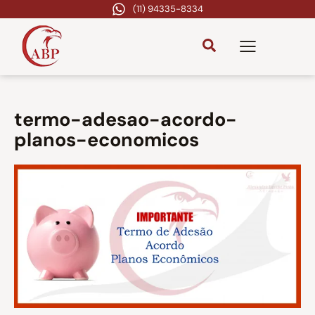
(11) 94335-8334
termo-adesao-acordo-
planos-economicos