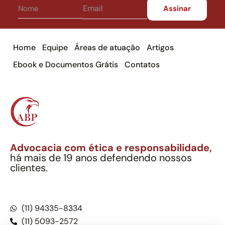
Home
Equipe
Áreas de atuação
Artigos
Ebook e Documentos Grátis
Contatos
Advocacia com ética e responsabilidade,
há mais de 19 anos defendendo nossos
clientes.
Alexandre Berthe Pinto Soc. Ind. Adv.
CNPJ: 27.814.132/0001-03 – OAB/SP nº 22477
(11) 94335-8334
(11) 5093-2572