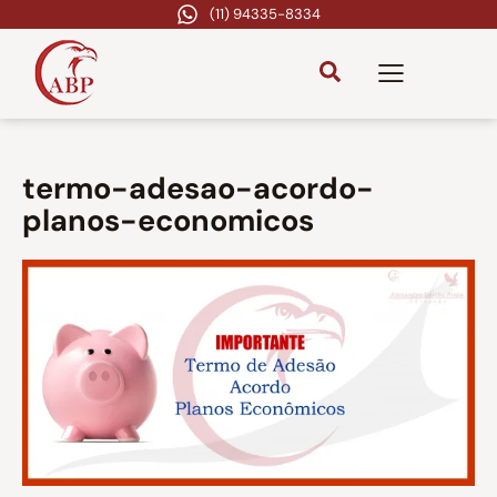
(11) 94335-8334
termo-adesao-acordo-
planos-economicos