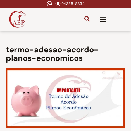
(11) 94335-8334
termo-adesao-acordo-
planos-economicos