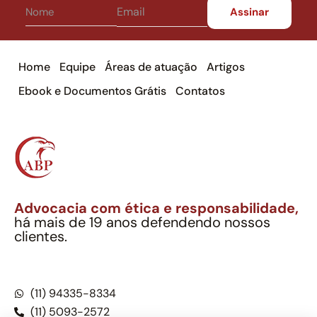
Home
Equipe
Áreas de atuação
Artigos
Ebook e Documentos Grátis
Contatos
Advocacia com ética e responsabilidade,
há mais de 19 anos defendendo nossos
clientes.
Alexandre Berthe Pinto Soc. Ind. Adv.
CNPJ: 27.814.132/0001-03 – OAB/SP nº 22477
(11) 94335-8334
(11) 5093-2572