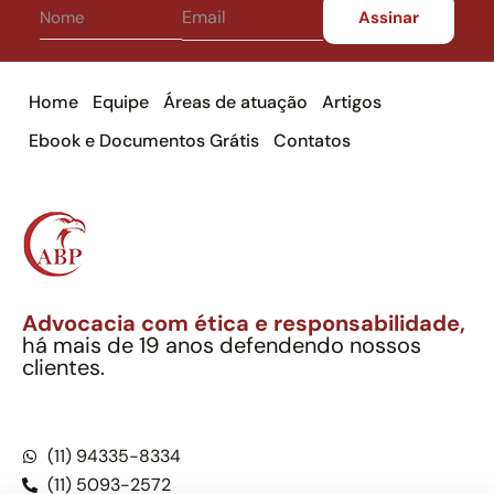
Home
Equipe
Áreas de atuação
Artigos
Ebook e Documentos Grátis
Contatos
Advocacia com ética e responsabilidade,
há mais de 19 anos defendendo nossos
clientes.
Alexandre Berthe Pinto Soc. Ind. Adv.
CNPJ: 27.814.132/0001-03 – OAB/SP nº 22477
(11) 94335-8334
(11) 5093-2572