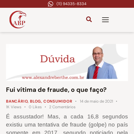
(11) 94335-8334
Fui vítima de fraude, o que faço?
BANCÁRIO
,
BLOG
,
CONSUMIDOR
14 de maio de 2021
1K
Views
0
Likes
2
Comentários
É assustador! Mas, a cada 16,8 segundos
existiu uma tentativa de fraude (golpe) no país
somente em 2017, segundo noticiado pela