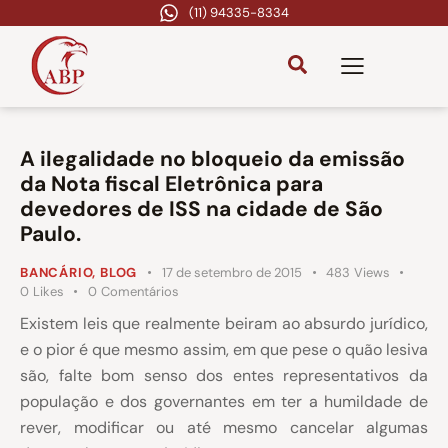
(11) 94335-8334
A ilegalidade no bloqueio da emissão
da Nota fiscal Eletrônica para
devedores de ISS na cidade de São
Paulo.
BANCÁRIO
,
BLOG
17 de setembro de 2015
483
Views
0
Likes
0
Comentários
Existem leis que realmente beiram ao absurdo jurídico,
e o pior é que mesmo assim, em que pese o quão lesiva
são, falte bom senso dos entes representativos da
população e dos governantes em ter a humildade de
rever, modificar ou até mesmo cancelar algumas