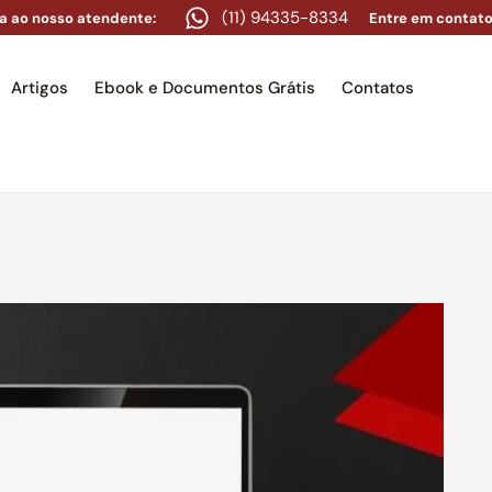
(11) 94335-8334
a ao nosso atendente:
Entre em contato
Artigos
Ebook e Documentos Grátis
Contatos
e
Equipe
Áreas de atuação
Artigos
Ebook e Docume