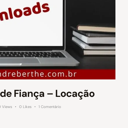
de Fiança – Locação
0
Views
0
Likes
1
Comentário