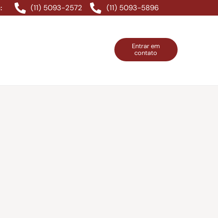
(11) 5093-2572
(11) 5093-5896
:
Entrar em
contato
ntos Grátis
Contatos
Entrar em contato