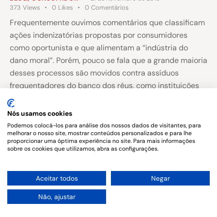
373
Views
0
Likes
0
Comentários
Frequentemente ouvimos comentários que classificam
ações indenizatórias propostas por consumidores
como oportunista e que alimentam a “indústria do
dano moral”. Porém, pouco se fala que a grande maioria
desses processos são movidos contra assíduos
frequentadores do banco dos réus, como instituições
financeiras, operadoras de telefonia, empresas de
plano de saúde, lojas e outras. E…
Nós usamos cookies
Podemos colocá-los para análise dos nossos dados de visitantes, para
melhorar o nosso site, mostrar conteúdos personalizados e para lhe
proporcionar uma óptima experiência no site. Para mais informações
sobre os cookies que utilizamos, abra as configurações.
Copyright © 2026. All rights reserved.
1
Aceitar todos
Negar
Não, ajustar