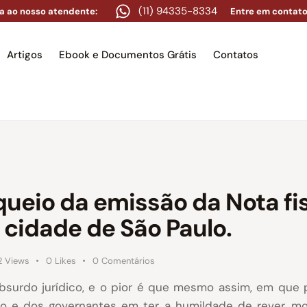
(11) 94335-8334
a ao nosso atendente:
Entre em contato
Artigos
Ebook e Documentos Grátis
Contatos
e
Equipe
Áreas de atuação
Artigos
Ebook e Docume
queio da emissão da Nota fis
 cidade de São Paulo.
2
Views
0
Likes
0
Comentários
bsurdo jurídico, e o pior é que mesmo assim, em que 
o e dos governantes em ter a humildade de rever, m