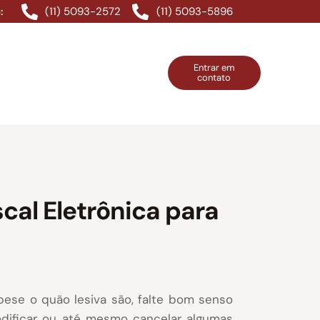
(11) 5093-2572
(11) 5093-5896
:
Entrar em
contato
ntos Grátis
Contatos
Entrar em contato
cal Eletrônica para
pese o quão lesiva são, falte bom senso
odificar ou até mesmo cancelar algumas