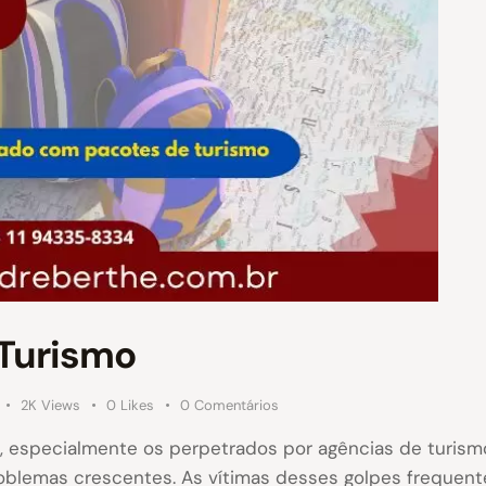
 Turismo
2K
Views
0
Likes
0
Comentários
, especialmente os perpetrados por agências de turis
problemas crescentes. As vítimas desses golpes frequen