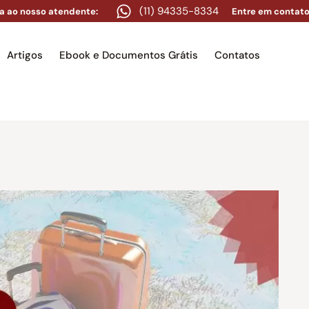
(11) 94335-8334
a ao nosso atendente:
Entre em contato
Artigos
Ebook e Documentos Grátis
Contatos
e
Equipe
Áreas de atuação
Artigos
Ebook e Docume