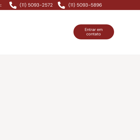
(11) 5093-2572
(11) 5093-5896
:
Entrar em
contato
ntos Grátis
Contatos
Entrar em contato