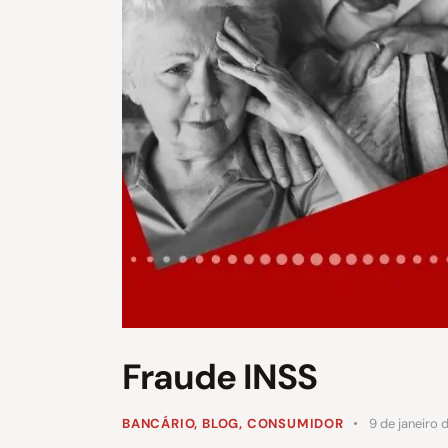
Fraude INSS
BANCÁRIO
,
BLOG
,
CONSUMIDOR
9 de janeiro 