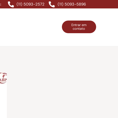
(11) 5093-2572
(11) 5093-5896
:
Entrar em
contato
ntos Grátis
Contatos
Entrar em contato