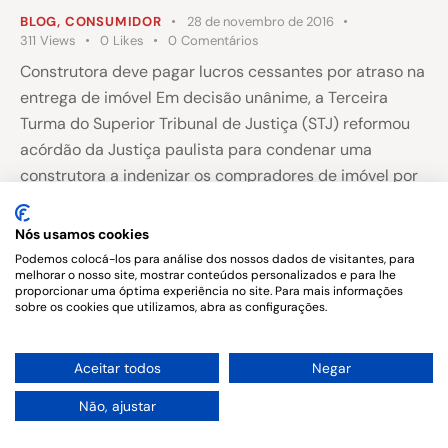
BLOG
,
CONSUMIDOR
28 de novembro de 2016
311
Views
0
Likes
0
Comentários
Construtora deve pagar lucros cessantes por atraso na
entrega de imóvel Em decisão unânime, a Terceira
Turma do Superior Tribunal de Justiça (STJ) reformou
acórdão da Justiça paulista para condenar uma
construtora a indenizar os compradores de imóvel por
lucros cessantes em razão de atraso na entrega. A
sentença afastou o dano moral alegado…
Nós usamos cookies
Podemos colocá-los para análise dos nossos dados de visitantes, para
melhorar o nosso site, mostrar conteúdos personalizados e para lhe
proporcionar uma óptima experiência no site. Para mais informações
sobre os cookies que utilizamos, abra as configurações.
Copyright © 2026. All rights reserved.
1
Aceitar todos
Negar
Não, ajustar