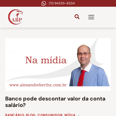
(11) 94335-8334
Banco pode descontar valor da conta
salário?
BANCÁRIO
,
BLOG
,
CONSUMIDOR
,
MÍDIA