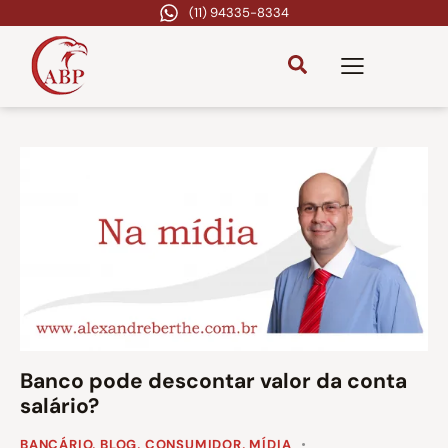
(11) 94335-8334
Banco pode descontar valor da conta
salário?
BANCÁRIO
,
BLOG
,
CONSUMIDOR
,
MÍDIA