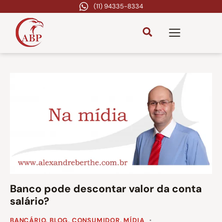
(11) 94335-8334
Banco pode descontar valor da conta
salário?
BANCÁRIO
,
BLOG
,
CONSUMIDOR
,
MÍDIA