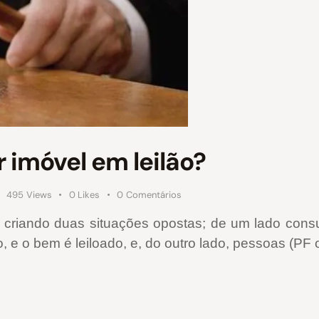
 imóvel em leilão?
495
Views
0
Likes
0
Comentários
está criando duas situações opostas; de um lado c
o, e o bem é leiloado, e, do outro lado, pessoas (P