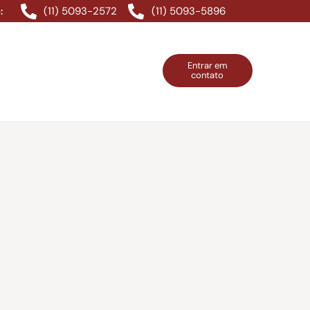
(11) 5093-2572
(11) 5093-5896
:
Entrar em
contato
ntos Grátis
Contatos
Entrar em contato