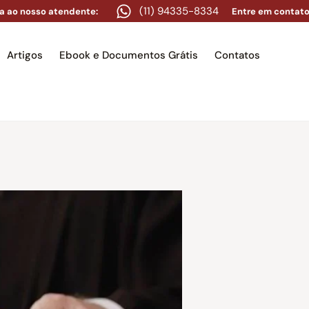
(11) 94335-8334
a ao nosso atendente:
Entre em contato
Artigos
Ebook e Documentos Grátis
Contatos
e
Equipe
Áreas de atuação
Artigos
Ebook e Docume