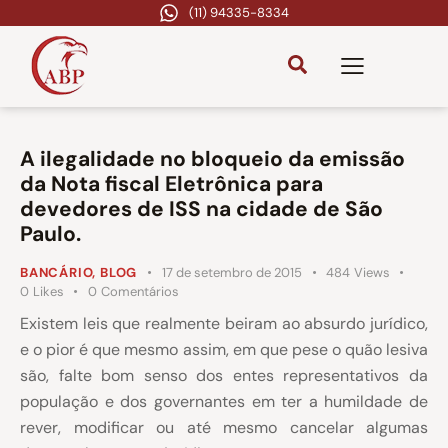
(11) 94335-8334
A ilegalidade no bloqueio da emissão
da Nota fiscal Eletrônica para
devedores de ISS na cidade de São
Paulo.
BANCÁRIO
,
BLOG
17 de setembro de 2015
484
Views
0
Likes
0
Comentários
Existem leis que realmente beiram ao absurdo jurídico,
e o pior é que mesmo assim, em que pese o quão lesiva
são, falte bom senso dos entes representativos da
população e dos governantes em ter a humildade de
rever, modificar ou até mesmo cancelar algumas