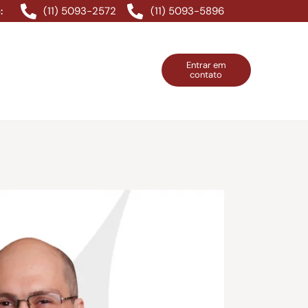
(11) 5093-2572
(11) 5093-5896
:
Entrar em
contato
ntos Grátis
Contatos
Entrar em contato