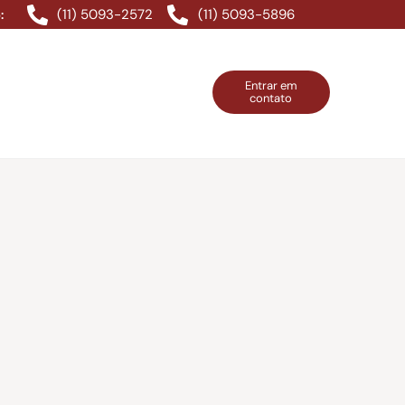
(11) 5093-2572
(11) 5093-5896
:
Entrar em
contato
ntos Grátis
Contatos
Entrar em contato