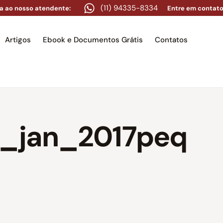
(11) 94335-8334
a ao nosso atendente:
Entre em contato
Artigos
Ebook e Documentos Grátis
Contatos
e
Equipe
Áreas de atuação
Artigos
Ebook e Docume
_jan_2017peq