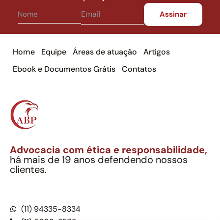
Home
Equipe
Áreas de atuação
Artigos
Ebook e Documentos Grátis
Contatos
Advocacia com ética e responsabilidade,
há mais de 19 anos defendendo nossos
clientes.
Alexandre Berthe Pinto Soc. Ind. Adv.
CNPJ: 27.814.132/0001-03 – OAB/SP nº 22477
(11) 94335-8334