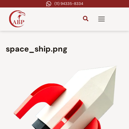
(11) 94335-8334
space_ship.png