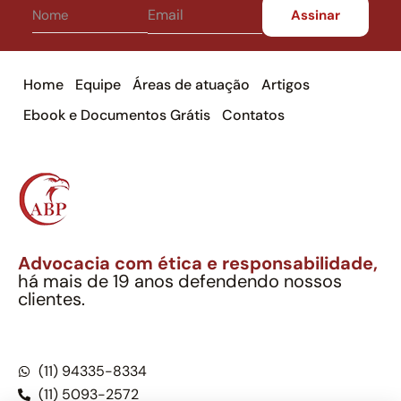
Home
Equipe
Áreas de atuação
Artigos
Ebook e Documentos Grátis
Contatos
Advocacia com ética e responsabilidade,
há mais de 19 anos defendendo nossos
clientes.
Alexandre Berthe Pinto Soc. Ind. Adv.
CNPJ: 27.814.132/0001-03 – OAB/SP nº 22477
(11) 94335-8334
(11) 5093-2572