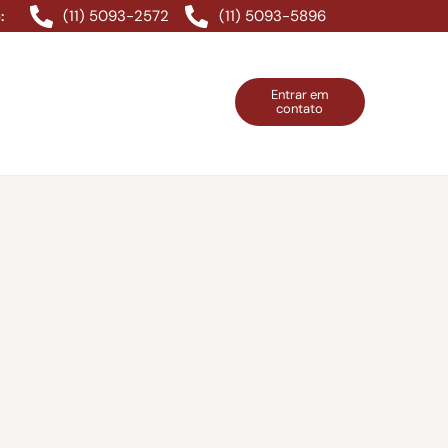
(11) 5093-2572
(11) 5093-5896
:
Entrar em
contato
ntos Grátis
Contatos
Entrar em contato