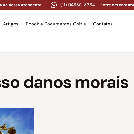
(11) 94335-8334
a ao nosso atendente:
Entre em contato
Artigos
Ebook e Documentos Grátis
Contatos
e
Equipe
Áreas de atuação
Artigos
Ebook e Docume
sso danos morais