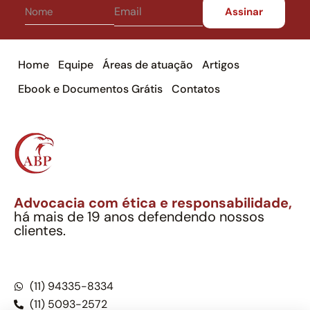
Home
Equipe
Áreas de atuação
Artigos
Ebook e Documentos Grátis
Contatos
Advocacia com ética e responsabilidade,
há mais de 19 anos defendendo nossos
clientes.
Alexandre Berthe Pinto Soc. Ind. Adv.
CNPJ: 27.814.132/0001-03 – OAB/SP nº 22477
(11) 94335-8334
(11) 5093-2572