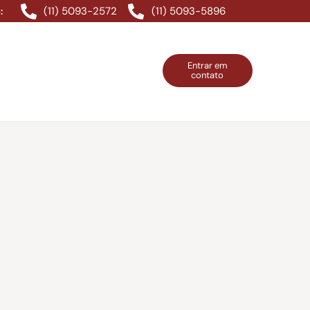
(11) 5093-2572
(11) 5093-5896
:
Entrar em
contato
ntos Grátis
Contatos
Entrar em contato