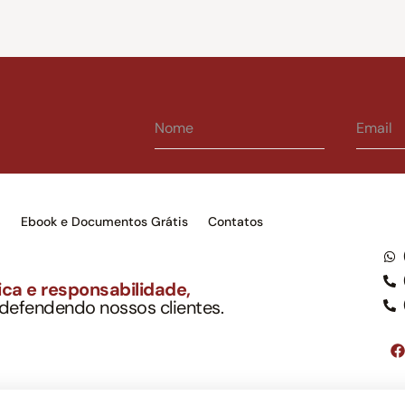
s
Ebook e Documentos Grátis
Contatos
ca e responsabilidade,
 defendendo nossos clientes.
to Soc. Ind. Adv.
001-03 – OAB/SP nº 22477