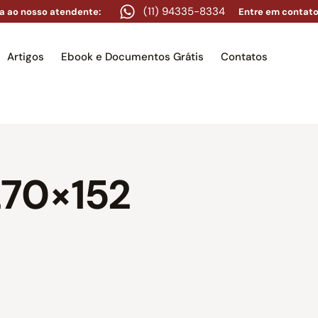
(11) 94335-8334
a ao nosso atendente:
Entre em contato
Artigos
Ebook e Documentos Grátis
Contatos
e
Equipe
Áreas de atuação
Artigos
Ebook e Docume
270×152