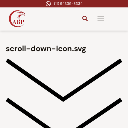
(11) 94335-8334
scroll-down-icon.svg