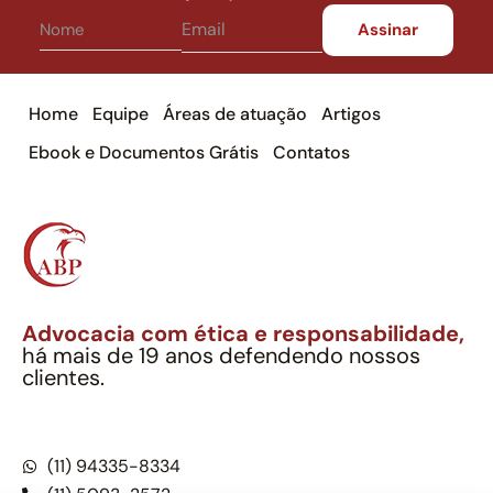
Home
Equipe
Áreas de atuação
Artigos
Ebook e Documentos Grátis
Contatos
Advocacia com ética e responsabilidade,
há mais de 19 anos defendendo nossos
clientes.
Alexandre Berthe Pinto Soc. Ind. Adv.
CNPJ: 27.814.132/0001-03 – OAB/SP nº 22477
(11) 94335-8334