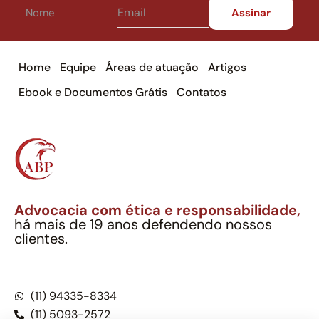
Home
Equipe
Áreas de atuação
Artigos
Ebook e Documentos Grátis
Contatos
Advocacia com ética e responsabilidade,
há mais de 19 anos defendendo nossos
clientes.
Alexandre Berthe Pinto Soc. Ind. Adv.
CNPJ: 27.814.132/0001-03 – OAB/SP nº 22477
(11) 94335-8334
(11) 5093-2572