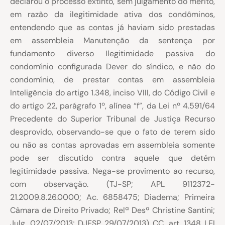
declarou o processo extinto, sem julgamento do mérito,
em razão da ilegitimidade ativa dos condôminos,
entendendo que as contas já haviam sido prestadas
em assembleia Manutenção da sentença por
fundamento diverso Ilegitimidade passiva do
condomínio configurada Dever do síndico, e não do
condomínio, de prestar contas em assembleia
Inteligência do artigo 1.348, inciso VIII, do Código Civil e
do artigo 22, parágrafo 1º, alínea “f”, da Lei nº 4.591/64
Precedente do Superior Tribunal de Justiça Recurso
desprovido, observando-se que o fato de terem sido
ou não as contas aprovadas em assembleia somente
pode ser discutido contra aquele que detém
legitimidade passiva. Nega-se provimento ao recurso,
com observação. (TJ-SP; APL 9112372-
21.2009.8.26.0000; Ac. 6858475; Diadema; Primeira
Câmara de Direito Privado; Relª Desª Christine Santini;
Julg. 02/07/2013; DJESP 29/07/2013) CC, art. 1348 LEI